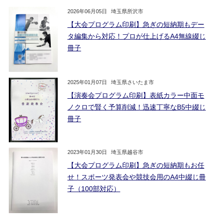
2026年06月05日
埼玉県所沢市
【大会プログラム印刷】急ぎの短納期もデー
タ編集から対応！プロが仕上げるA4無線綴じ
冊子
2025年01月07日
埼玉県さいたま市
【演奏会プログラム印刷】表紙カラー中面モ
ノクロで賢く予算削減！迅速丁寧なB5中綴じ
冊子
2023年01月30日
埼玉県越谷市
【大会プログラム印刷】急ぎの短納期もお任
せ！スポーツ発表会や競技会用のA4中綴じ冊
子（100部対応）