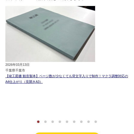
2026年03月13日
千葉県千葉市
【竣工図書 観音製本】ページ数が少なくても背文字入りで制作！マクラ調整対応の
A4仕上がり（見開きA3）
2