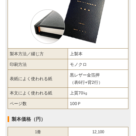
製本方法／綴じ方
上製本
印刷方法
モノクロ
黒レザー金箔押
表紙によく使われる紙
（表6行+背2行）
本文によく使われる紙
上質70㎏
ページ数
100Ｐ
製本価格（円）
1冊
12,100