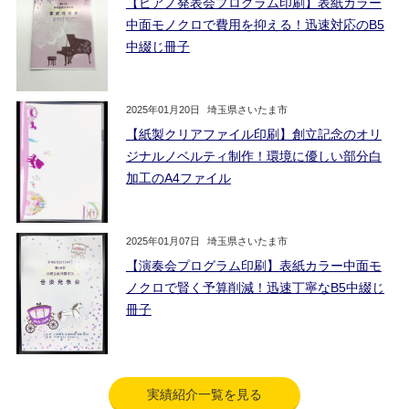
【ピアノ発表会プログラム印刷】表紙カラー
中面モノクロで費用を抑える！迅速対応のB5
中綴じ冊子
2025年01月20日
埼玉県さいたま市
【紙製クリアファイル印刷】創立記念のオリ
ジナルノベルティ制作！環境に優しい部分白
加工のA4ファイル
2025年01月07日
埼玉県さいたま市
【演奏会プログラム印刷】表紙カラー中面モ
ノクロで賢く予算削減！迅速丁寧なB5中綴じ
冊子
実績紹介一覧を見る