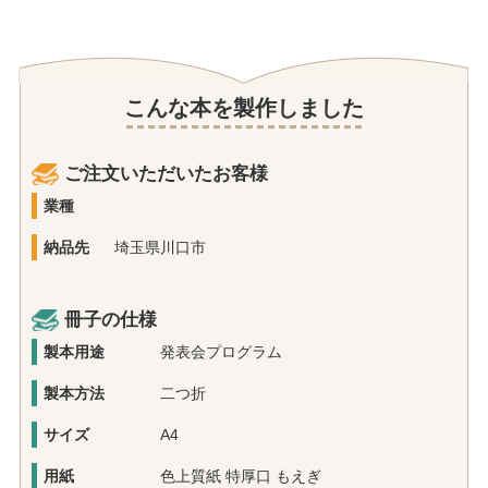
こんな本を製作しました
ご注文いただいたお客様
業種
納品先
埼玉県川口市
冊子の仕様
製本用途
発表会プログラム
製本方法
二つ折
サイズ
A4
用紙
色上質紙 特厚口 もえぎ