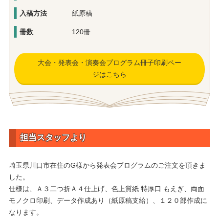
入稿方法
紙原稿
冊数
120冊
大会・発表会・演奏会プログラム冊子印刷ペー
ジはこちら
担当スタッフより
埼玉県川口市在住のG様から発表会プログラムのご注文を頂きま
した。
仕様は、Ａ３二つ折Ａ４仕上げ、色上質紙 特厚口 もえぎ、両面
モノクロ印刷、データ作成あり（紙原稿支給）、１２０部作成に
なります。