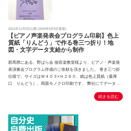
2021年11月5日
公開 (
2026年6月5日
更新)
【ピアノ声楽発表会プログラム印刷】色上
質紙「りんどう」で作る巻三つ折り！地
図・文字データ支給から制作
群馬県にある、野ばら会 佃音楽教室様より、ピアノ・声楽発
表演奏会プログラム作成のご依頼を頂きました。 巻き三つ折
仕様で、サイズはＷ４０３×Ｈ２６０、紙は色上質紙（最厚
口 りんどう）、両面モノクロ印刷です。 弊社にてデータ …
続きを読む