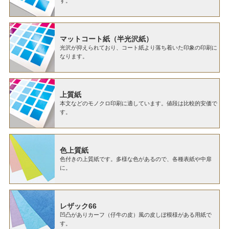
す。
マットコート紙（半光沢紙）
光沢が抑えられており、コート紙より落ち着いた印象の印刷に
なります。
上質紙
本文などのモノクロ印刷に適しています。値段は比較的安価で
す。
色上質紙
色付きの上質紙です。多様な色があるので、各種表紙や中扉
に。
レザック66
凹凸がありカーフ（仔牛の皮）風の皮しぼ模様がある用紙で
す。