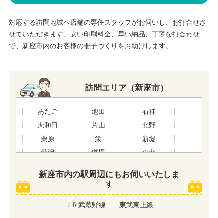
対応する訪問地域へ店舗の専任スタッフがお伺いし、お打合せさ
せていただきます。安い印刷料金、早い納品、丁寧な打合わせ
で、新座市内のお客様の冊子づくりをお助けします。
訪問エリア（新座市）
あたご
池田
石神
大和田
片山
北野
栗原
栄
新堀
菅沢
道場
東北
中野
新座
新塚
新座市内の駅周辺にもお伺いいたしま
西堀
野寺
野火止
す
畑中
馬場
東
ＪＲ武蔵野線
東武東上線
堀ノ内
本多